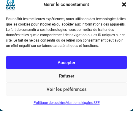
Gérer le consentement
Pour offrir les meilleures expériences, nous utilisons des technologies telles
que les cookies pour stocker et/ou accéder aux informations des appareils.
Le fait de consentir à ces technologies nous permettra de traiter des
données telles que le comportement de navigation ou les ID uniques sur ce
site. Le fait de ne pas consentir ou de retirer son consentement peut avoir
Société de l’Electricité, de l’Electronique et des Technologies
un effet négatif sur certaines caractéristiques et fonctions.
de l’Information et de la Communication
Accepter
17 rue de l’Amiral Hamelin
75116 Paris
Refuser
Métro : « Boissière » Ligne 6 et « Iéna » Ligne 9
Voir les préférences
Téléphone : (+33) 1 56 90 37 17
N° de SIREN : 785 393 232, Code APE : 9412Z TVA intra-
Politique de cookies
Mentions légales-SEE
communautaire : FR44 785 393 232
Bicentenaire des découvertes d’André-
Marie Ampère