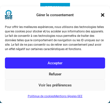
REE 2021-1
Gérer le consentement
Pour offrir les meilleures expériences, nous utilisons des technologies telles
que les cookies pour stocker et/ou accéder aux informations des appareils.
Le fait de consentir à ces technologies nous permettra de traiter des
données telles que le comportement de navigation ou les ID uniques sur ce
site. Le fait de ne pas consentir ou de retirer son consentement peut avoir
un effet négatif sur certaines caractéristiques et fonctions.
Société de l’Electricité, de l’Electronique et des Technologies
de l’Information et de la Communication
Accepter
17 rue de l’Amiral Hamelin
75116 Paris
Refuser
Métro : « Boissière » Ligne 6 et « Iéna » Ligne 9
Voir les préférences
Téléphone : (+33) 1 56 90 37 17
Politique de cookies
Mentions légales-SEE
N° de SIREN : 785 393 232, Code APE : 9412Z TVA intra-
communautaire : FR44 785 393 232