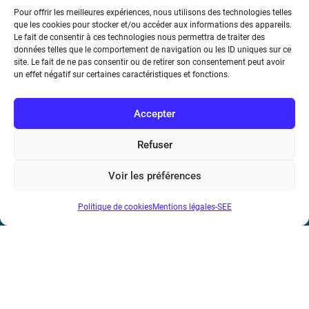
Pour offrir les meilleures expériences, nous utilisons des technologies telles
que les cookies pour stocker et/ou accéder aux informations des appareils.
Le fait de consentir à ces technologies nous permettra de traiter des
données telles que le comportement de navigation ou les ID uniques sur ce
Société de l’Electricité, de l’Electronique et des Technologies
site. Le fait de ne pas consentir ou de retirer son consentement peut avoir
de l’Information et de la Communication
un effet négatif sur certaines caractéristiques et fonctions.
17 rue de l’Amiral Hamelin
75116 Paris
Accepter
Métro : « Boissière » Ligne 6 et « Iéna » Ligne 9
Refuser
Téléphone : (+33) 1 56 90 37 17
Voir les préférences
N° de SIREN : 785 393 232, Code APE : 9412Z TVA intra-
Politique de cookies
Mentions légales-SEE
communautaire : FR44 785 393 232
Bicentenaire des découvertes d’André-
Marie Ampère
Mentions légales