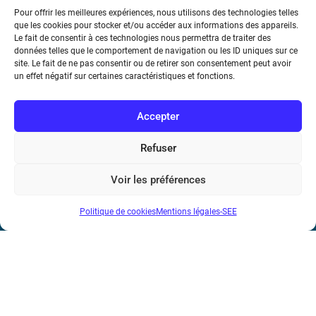
Pour offrir les meilleures expériences, nous utilisons des technologies telles
que les cookies pour stocker et/ou accéder aux informations des appareils.
Le fait de consentir à ces technologies nous permettra de traiter des
données telles que le comportement de navigation ou les ID uniques sur ce
Société de l’Electricité, de l’Electronique et des Technologies
site. Le fait de ne pas consentir ou de retirer son consentement peut avoir
de l’Information et de la Communication
un effet négatif sur certaines caractéristiques et fonctions.
17 rue de l’Amiral Hamelin
75116 Paris
Accepter
Métro : « Boissière » Ligne 6 et « Iéna » Ligne 9
Refuser
Téléphone : (+33) 1 56 90 37 17
Voir les préférences
N° de SIREN : 785 393 232, Code APE : 9412Z TVA intra-
Politique de cookies
Mentions légales-SEE
communautaire : FR44 785 393 232
Bicentenaire des découvertes d’André-
Marie Ampère
Mentions légales