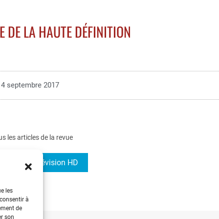
 DE LA HAUTE DÉFINITION
4 septembre 2017
us les articles de la revue
5-11 HS Télévision HD
ue les
 consentir à
tement de
er son