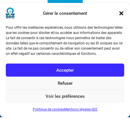
Gérer le consentement
Pour offrir les meilleures expériences, nous utilisons des technologies telles
que les cookies pour stocker et/ou accéder aux informations des appareils.
Le fait de consentir à ces technologies nous permettra de traiter des
données telles que le comportement de navigation ou les ID uniques sur ce
site. Le fait de ne pas consentir ou de retirer son consentement peut avoir
un effet négatif sur certaines caractéristiques et fonctions.
Société de l’Electricité, de l’Electronique et des Technologies
de l’Information et de la Communication
Accepter
17 rue de l’Amiral Hamelin
75116 Paris
Refuser
Métro : « Boissière » Ligne 6 et « Iéna » Ligne 9
Voir les préférences
Téléphone : (+33) 1 56 90 37 17
Politique de cookies
Mentions légales-SEE
N° de SIREN : 785 393 232, Code APE : 9412Z TVA intra-
communautaire : FR44 785 393 232