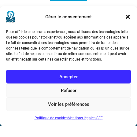
L’avènement de la co-manipulation
Gérer le consentement
Pour offrir les meilleures expériences, nous utilisons des technologies telles
que les cookies pour stocker et/ou accéder aux informations des appareils.
Le fait de consentir à ces technologies nous permettra de traiter des
données telles que le comportement de navigation ou les ID uniques sur ce
site. Le fait de ne pas consentir ou de retirer son consentement peut avoir
un effet négatif sur certaines caractéristiques et fonctions.
Société de l’Electricité, de l’Electronique et des Technologies
de l’Information et de la Communication
Accepter
17 rue de l’Amiral Hamelin
75116 Paris
Refuser
Métro : « Boissière » Ligne 6 et « Iéna » Ligne 9
Voir les préférences
Téléphone : (+33) 1 56 90 37 17
Politique de cookies
Mentions légales-SEE
N° de SIREN : 785 393 232, Code APE : 9412Z TVA intra-
communautaire : FR44 785 393 232