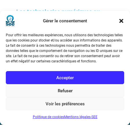
Les technologies numériques au
cœur de la transformation de l’action
Gérer le consentement
sociale
Pour offrir les meilleures expériences, nous utilisons des technologies telles
que les cookies pour stocker et/ou accéder aux informations des appareils.
Le fait de consentir à ces technologies nous permettra de traiter des
données telles que le comportement de navigation ou les ID uniques sur ce
site. Le fait de ne pas consentir ou de retirer son consentement peut avoir
un effet négatif sur certaines caractéristiques et fonctions.
Société de l’Electricité, de l’Electronique et des Technologies
de l’Information et de la Communication
Accepter
17 rue de l’Amiral Hamelin
75116 Paris
Refuser
Métro : « Boissière » Ligne 6 et « Iéna » Ligne 9
Voir les préférences
Téléphone : (+33) 1 56 90 37 17
Politique de cookies
Mentions légales-SEE
N° de SIREN : 785 393 232, Code APE : 9412Z TVA intra-