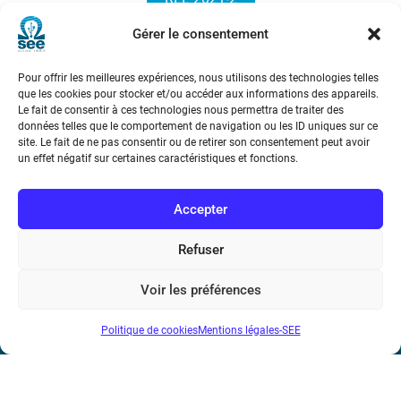
Gérer le consentement
Pour offrir les meilleures expériences, nous utilisons des technologies telles
que les cookies pour stocker et/ou accéder aux informations des appareils.
Le fait de consentir à ces technologies nous permettra de traiter des
données telles que le comportement de navigation ou les ID uniques sur ce
site. Le fait de ne pas consentir ou de retirer son consentement peut avoir
Société de l’Electricité, de l’Electronique et des Technologies
un effet négatif sur certaines caractéristiques et fonctions.
de l’Information et de la Communication
Accepter
17 rue de l’Amiral Hamelin
75116 Paris
Refuser
Métro : « Boissière » Ligne 6 et « Iéna » Ligne 9
Voir les préférences
Téléphone : (+33) 1 56 90 37 17
Politique de cookies
Mentions légales-SEE
N° de SIREN : 785 393 232, Code APE : 9412Z TVA intra-
communautaire : FR44 785 393 232