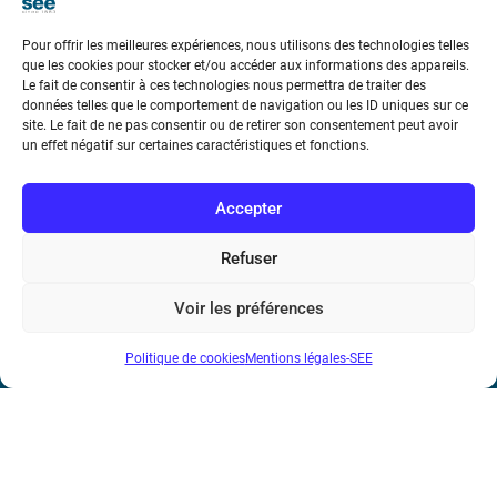
Pour offrir les meilleures expériences, nous utilisons des technologies telles
que les cookies pour stocker et/ou accéder aux informations des appareils.
Le fait de consentir à ces technologies nous permettra de traiter des
données telles que le comportement de navigation ou les ID uniques sur ce
Société de l’Electricité, de l’Electronique et des Technologies
site. Le fait de ne pas consentir ou de retirer son consentement peut avoir
un effet négatif sur certaines caractéristiques et fonctions.
de l’Information et de la Communication
17 rue de l’Amiral Hamelin
75116 Paris
Accepter
Métro : « Boissière » Ligne 6 et « Iéna » Ligne 9
Refuser
Téléphone : (+33) 1 56 90 37 17
Voir les préférences
N° de SIREN : 785 393 232, Code APE : 9412Z TVA intra-
Politique de cookies
Mentions légales-SEE
communautaire : FR44 785 393 232
Bicentenaire des découvertes d’André-
Marie Ampère