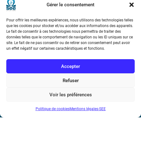
Gérer le consentement
Pour offrir les meilleures expériences, nous utilisons des technologies telles
que les cookies pour stocker et/ou accéder aux informations des appareils.
Le fait de consentir à ces technologies nous permettra de traiter des
données telles que le comportement de navigation ou les ID uniques sur ce
site. Le fait de ne pas consentir ou de retirer son consentement peut avoir
Société de l’Electricité, de l’Electronique et des Technologies
un effet négatif sur certaines caractéristiques et fonctions.
de l’Information et de la Communication
Accepter
17 rue de l’Amiral Hamelin
75116 Paris
Refuser
Métro : « Boissière » Ligne 6 et « Iéna » Ligne 9
Voir les préférences
Téléphone : (+33) 1 56 90 37 17
N° de SIREN : 785 393 232, Code APE : 9412Z TVA intra-
Politique de cookies
Mentions légales-SEE
communautaire : FR44 785 393 232
Bicentenaire des découvertes d’André-
Marie Ampère