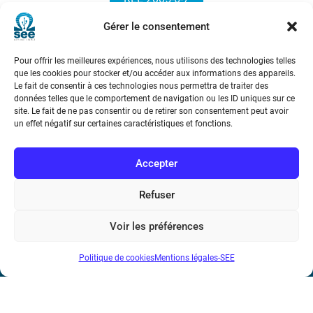
Gérer le consentement
Pour offrir les meilleures expériences, nous utilisons des technologies telles
que les cookies pour stocker et/ou accéder aux informations des appareils.
Le fait de consentir à ces technologies nous permettra de traiter des
données telles que le comportement de navigation ou les ID uniques sur ce
site. Le fait de ne pas consentir ou de retirer son consentement peut avoir
Société de l’Electricité, de l’Electronique et des Technologies
un effet négatif sur certaines caractéristiques et fonctions.
de l’Information et de la Communication
Accepter
17 rue de l’Amiral Hamelin
75116 Paris
Refuser
Métro : « Boissière » Ligne 6 et « Iéna » Ligne 9
Voir les préférences
Téléphone : (+33) 1 56 90 37 17
Politique de cookies
Mentions légales-SEE
N° de SIREN : 785 393 232, Code APE : 9412Z TVA intra-
communautaire : FR44 785 393 232