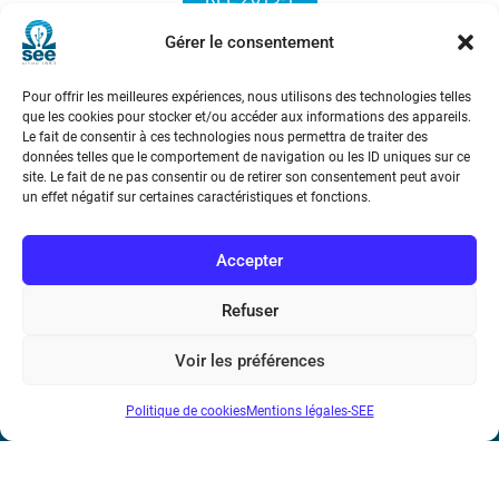
Gérer le consentement
Pour offrir les meilleures expériences, nous utilisons des technologies telles
que les cookies pour stocker et/ou accéder aux informations des appareils.
Le fait de consentir à ces technologies nous permettra de traiter des
données telles que le comportement de navigation ou les ID uniques sur ce
site. Le fait de ne pas consentir ou de retirer son consentement peut avoir
Société de l’Electricité, de l’Electronique et des Technologies
un effet négatif sur certaines caractéristiques et fonctions.
de l’Information et de la Communication
Accepter
17 rue de l’Amiral Hamelin
75116 Paris
Refuser
Métro : « Boissière » Ligne 6 et « Iéna » Ligne 9
Voir les préférences
Téléphone : (+33) 1 56 90 37 17
Politique de cookies
Mentions légales-SEE
N° de SIREN : 785 393 232, Code APE : 9412Z TVA intra-
communautaire : FR44 785 393 232