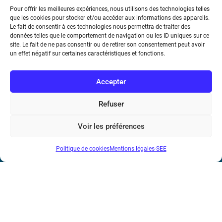
Pour offrir les meilleures expériences, nous utilisons des technologies telles
que les cookies pour stocker et/ou accéder aux informations des appareils.
Le fait de consentir à ces technologies nous permettra de traiter des
données telles que le comportement de navigation ou les ID uniques sur ce
Société de l’Electricité, de l’Electronique et des Technologies
site. Le fait de ne pas consentir ou de retirer son consentement peut avoir
de l’Information et de la Communication
un effet négatif sur certaines caractéristiques et fonctions.
17 rue de l’Amiral Hamelin
75116 Paris
Accepter
Métro : « Boissière » Ligne 6 et « Iéna » Ligne 9
Refuser
Téléphone : (+33) 1 56 90 37 17
Voir les préférences
N° de SIREN : 785 393 232, Code APE : 9412Z TVA intra-
Politique de cookies
Mentions légales-SEE
communautaire : FR44 785 393 232
Bicentenaire des découvertes d’André-
Marie Ampère
Mentions légales