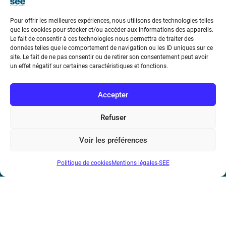
Pour offrir les meilleures expériences, nous utilisons des technologies telles
que les cookies pour stocker et/ou accéder aux informations des appareils.
Le fait de consentir à ces technologies nous permettra de traiter des
données telles que le comportement de navigation ou les ID uniques sur ce
Société de l’Electricité, de l’Electronique et des Technologies
site. Le fait de ne pas consentir ou de retirer son consentement peut avoir
un effet négatif sur certaines caractéristiques et fonctions.
de l’Information et de la Communication
17 rue de l’Amiral Hamelin
75116 Paris
Accepter
Métro : « Boissière » Ligne 6 et « Iéna » Ligne 9
Refuser
Téléphone : (+33) 1 56 90 37 17
Voir les préférences
N° de SIREN : 785 393 232, Code APE : 9412Z TVA intra-
Politique de cookies
Mentions légales-SEE
communautaire : FR44 785 393 232
Bicentenaire des découvertes d’André-
Marie Ampère