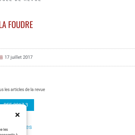
LA FOUDRE
17 juillet 2017
us les articles de la revue
REE 2017-3
 perspectives
ue les