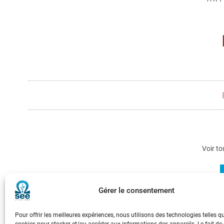
Voir to
Gérer le consentement
Protection contre la foudre : état de l’art et
Pour offrir les meilleures expériences, nous utilisons des technologies telles q