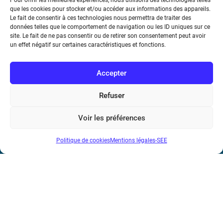
Pour offrir les meilleures expériences, nous utilisons des technologies telles
notamment), cette transposition a été reportée à
que les cookies pour stocker et/ou accéder aux informations des appareils.
deux reprises. Une nouvelle version du texte
Le fait de consentir à ces technologies nous permettra de traiter des
données telles que le comportement de navigation ou les ID uniques sur ce
européen devrait être approuvée par le parlement
site. Le fait de ne pas consentir ou de retirer son consentement peut avoir
européen en 2013.
un effet négatif sur certaines caractéristiques et fonctions.
Accepter
Refuser
Voir les préférences
Société de l’Electricité, de l’Electronique et des Technologies
de l’Information et de la Communication
Politique de cookies
Mentions légales-SEE
17 rue de l’Amiral Hamelin
75116 Paris
Métro : « Boissière » Ligne 6 et « Iéna » Ligne 9
Téléphone : (+33) 1 56 90 37 17