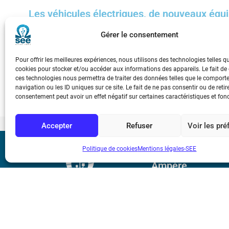
Les véhicules électriques, de nouveaux équi
inversement
Gérer le consentement
Aujourd’hui, plus de 95 % du temps, les véhicules particuliers son
numérique, ces véhicules pourront-ils devenir des équipements él
Pour offrir les meilleures expériences, nous utilisons des technologies telles q
cookies pour stocker et/ou accéder aux informations des appareils. Le fait de
réduction des émissions de GES et de la pollution ?
ces technologies nous permettra de traiter des données telles que le compor
navigation ou les ID uniques sur ce site. Le fait de ne pas consentir ou de retir
consentement peut avoir un effet négatif sur certaines caractéristiques et fon
Accepter
Refuser
Voir les pr
Politique de cookies
Mentions légales-SEE
Bicentenaire des
Ampère
Mentions légale