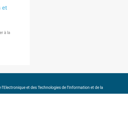
 et
r à la
de l’Electronique et des Technologies de l’Information et de la
in
75116 Paris
ne 6 et « Iéna » Ligne 9