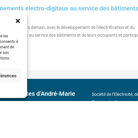
pements électro-digitaux au service des bâtiments
t à l’arrêt. Alors demain, avec le développement de l’électrification et du
ectro-digitaux au service des bâtiments et de leurs occupants et participe
ue les
 consentir à
tement de
er son
ctions.
éférences
 découvertes d’André-Marie
Société de l’Electricité, 
Communication
17 rue de l’Amiral Hamel
s
Métro : « Boissière » Lig