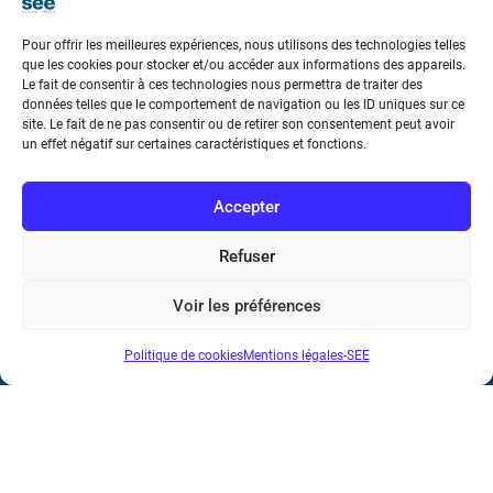
Pour offrir les meilleures expériences, nous utilisons des technologies telles
que les cookies pour stocker et/ou accéder aux informations des appareils.
Le fait de consentir à ces technologies nous permettra de traiter des
données telles que le comportement de navigation ou les ID uniques sur ce
Société de l’Electricité, de l’Electronique et des Technologies
site. Le fait de ne pas consentir ou de retirer son consentement peut avoir
un effet négatif sur certaines caractéristiques et fonctions.
de l’Information et de la Communication
17 rue de l’Amiral Hamelin
75116 Paris
Accepter
Métro : « Boissière » Ligne 6 et « Iéna » Ligne 9
Refuser
Téléphone : (+33) 1 56 90 37 17
Voir les préférences
N° de SIREN : 785 393 232, Code APE : 9412Z TVA intra-
Politique de cookies
Mentions légales-SEE
communautaire : FR44 785 393 232
Bicentenaire des découvertes d’André-
Marie Ampère