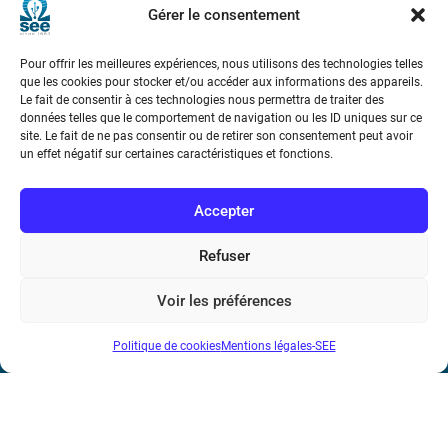
Gérer le consentement
Pour offrir les meilleures expériences, nous utilisons des technologies telles
que les cookies pour stocker et/ou accéder aux informations des appareils.
Le fait de consentir à ces technologies nous permettra de traiter des
données telles que le comportement de navigation ou les ID uniques sur ce
site. Le fait de ne pas consentir ou de retirer son consentement peut avoir
Société de l’Electricité, de l’Electronique et des Technologies
un effet négatif sur certaines caractéristiques et fonctions.
de l’Information et de la Communication
Accepter
17 rue de l’Amiral Hamelin
75116 Paris
Refuser
Métro : « Boissière » Ligne 6 et « Iéna » Ligne 9
Voir les préférences
Téléphone : (+33) 1 56 90 37 17
N° de SIREN : 785 393 232, Code APE : 9412Z TVA intra-
Politique de cookies
Mentions légales-SEE
communautaire : FR44 785 393 232
Bicentenaire des découvertes d’André-
Marie Ampère