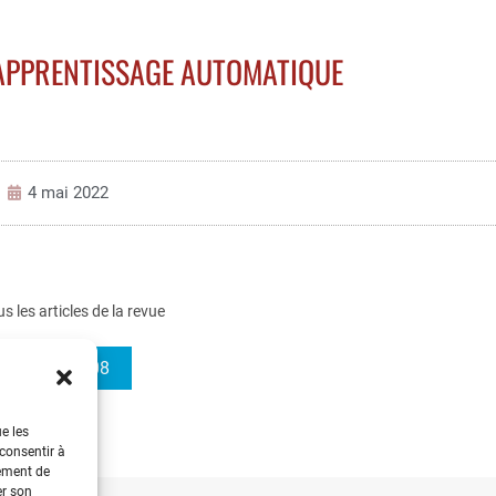
’APPRENTISSAGE AUTOMATIQUE
4 mai 2022
us les articles de la revue
3EI 2022-108
ue les
 consentir à
tement de
er son