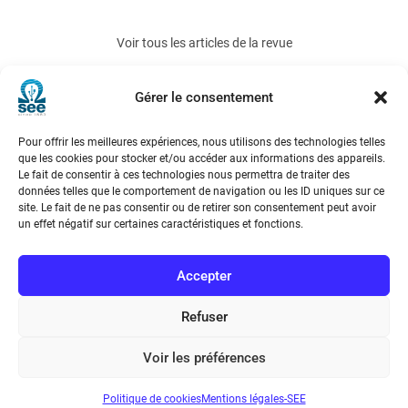
Voir tous les articles de la revue
REE 2016-3
Gérer le consentement
Pour offrir les meilleures expériences, nous utilisons des technologies telles
que les cookies pour stocker et/ou accéder aux informations des appareils.
Le fait de consentir à ces technologies nous permettra de traiter des
données telles que le comportement de navigation ou les ID uniques sur ce
site. Le fait de ne pas consentir ou de retirer son consentement peut avoir
un effet négatif sur certaines caractéristiques et fonctions.
Société de l’Electricité, de l’Electronique et des Technologies
de l’Information et de la Communication
Accepter
17 rue de l’Amiral Hamelin
75116 Paris
Refuser
Métro : « Boissière » Ligne 6 et « Iéna » Ligne 9
Voir les préférences
Téléphone : (+33) 1 56 90 37 17
Politique de cookies
Mentions légales-SEE