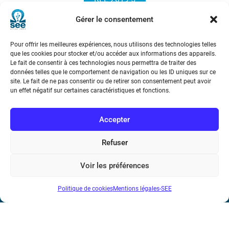
Gérer le consentement
Pour offrir les meilleures expériences, nous utilisons des technologies telles
que les cookies pour stocker et/ou accéder aux informations des appareils.
Le fait de consentir à ces technologies nous permettra de traiter des
données telles que le comportement de navigation ou les ID uniques sur ce
site. Le fait de ne pas consentir ou de retirer son consentement peut avoir
Société de l’Electricité, de l’Electronique et des Technologies
un effet négatif sur certaines caractéristiques et fonctions.
de l’Information et de la Communication
Accepter
17 rue de l’Amiral Hamelin
75116 Paris
Refuser
Métro : « Boissière » Ligne 6 et « Iéna » Ligne 9
Voir les préférences
Téléphone : (+33) 1 56 90 37 17
Politique de cookies
Mentions légales-SEE
N° de SIREN : 785 393 232, Code APE : 9412Z TVA intra-
communautaire : FR44 785 393 232