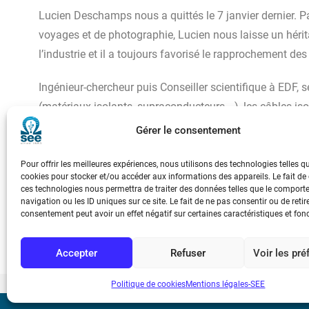
Lucien Deschamps nous a quittés le 7 janvier dernier. 
voyages et de photographie, Lucien nous laisse un hérita
l’industrie et il a toujours favorisé le rapprochement d
Ingénieur-chercheur puis Conseiller scientifique à EDF, s
(matériaux isolants, supraconducteurs,…), les câbles isol
particulière, les énergies nouvelles et la prospective tec
Gérer le consentement
Il savait s’entourer d’équipes d’experts qui comme lui av
Pour offrir les meilleures expériences, nous utilisons des technologies telles q
cookies pour stocker et/ou accéder aux informations des appareils. Le fait de
cordée, il les entraînaient dans des défis nouveaux touj
ces technologies nous permettra de traiter des données telles que le compor
charisme, son humanité et sa gentillesse.
navigation ou les ID uniques sur ce site. Le fait de ne pas consentir ou de retir
consentement peut avoir un effet négatif sur certaines caractéristiques et fon
Accepter
Refuser
Voir les pr
Politique de cookies
Mentions légales-SEE