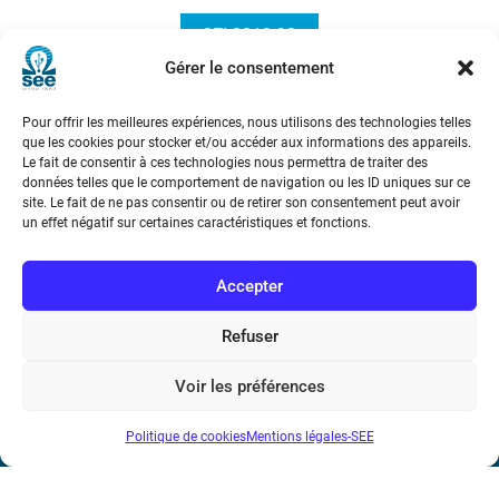
3EI 2019-98
Gérer le consentement
Pour offrir les meilleures expériences, nous utilisons des technologies telles
que les cookies pour stocker et/ou accéder aux informations des appareils.
Le fait de consentir à ces technologies nous permettra de traiter des
données telles que le comportement de navigation ou les ID uniques sur ce
site. Le fait de ne pas consentir ou de retirer son consentement peut avoir
un effet négatif sur certaines caractéristiques et fonctions.
Société de l’Electricité, de l’Electronique et des Technologies
de l’Information et de la Communication
Accepter
17 rue de l’Amiral Hamelin
75116 Paris
Refuser
Métro : « Boissière » Ligne 6 et « Iéna » Ligne 9
Voir les préférences
Téléphone : (+33) 1 56 90 37 17
Politique de cookies
Mentions légales-SEE
N° de SIREN : 785 393 232, Code APE : 9412Z TVA intra-
communautaire : FR44 785 393 232