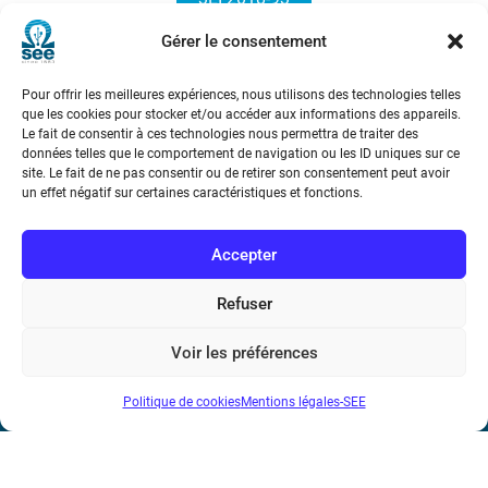
Gérer le consentement
Pour offrir les meilleures expériences, nous utilisons des technologies telles
que les cookies pour stocker et/ou accéder aux informations des appareils.
Le fait de consentir à ces technologies nous permettra de traiter des
données telles que le comportement de navigation ou les ID uniques sur ce
site. Le fait de ne pas consentir ou de retirer son consentement peut avoir
Société de l’Electricité, de l’Electronique et des Technologies
un effet négatif sur certaines caractéristiques et fonctions.
de l’Information et de la Communication
Accepter
17 rue de l’Amiral Hamelin
75116 Paris
Refuser
Métro : « Boissière » Ligne 6 et « Iéna » Ligne 9
Voir les préférences
Téléphone : (+33) 1 56 90 37 17
Politique de cookies
Mentions légales-SEE
N° de SIREN : 785 393 232, Code APE : 9412Z TVA intra-
communautaire : FR44 785 393 232