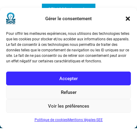
3EI 1999- Journées
Gérer le consentement
Pour offrir les meilleures expériences, nous utilisons des technologies telles
que les cookies pour stocker et/ou accéder aux informations des appareils.
Le fait de consentir à ces technologies nous permettra de traiter des
données telles que le comportement de navigation ou les ID uniques sur ce
site. Le fait de ne pas consentir ou de retirer son consentement peut avoir
un effet négatif sur certaines caractéristiques et fonctions.
Société de l’Electricité, de l’Electronique et des Technologies
de l’Information et de la Communication
Accepter
17 rue de l’Amiral Hamelin
75116 Paris
Refuser
Métro : « Boissière » Ligne 6 et « Iéna » Ligne 9
Voir les préférences
Téléphone : (+33) 1 56 90 37 17
Politique de cookies
Mentions légales-SEE
N° de SIREN : 785 393 232, Code APE : 9412Z TVA intra-
communautaire : FR44 785 393 232