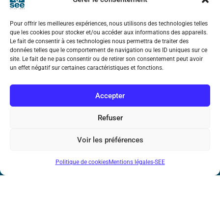
17 rue de l’Amiral Hamelin
75116 Paris
Pour offrir les meilleures expériences, nous utilisons des technologies telles
Métro : « Boissière » Ligne 6 et « Iéna » Ligne 9
que les cookies pour stocker et/ou accéder aux informations des appareils.
Le fait de consentir à ces technologies nous permettra de traiter des
données telles que le comportement de navigation ou les ID uniques sur ce
Téléphone : (+33) 1 56 90 37 17
site. Le fait de ne pas consentir ou de retirer son consentement peut avoir
un effet négatif sur certaines caractéristiques et fonctions.
N° de SIREN : 785 393 232, Code APE : 9412Z TVA intra-
communautaire : FR44 785 393 232
Accepter
Bicentenaire des découvertes d’André-
Marie Ampère
Refuser
Voir les préférences
Mentions légales
Politique de cookies
Mentions légales-SEE