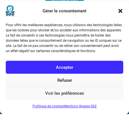
Gérer le consentement
Pour offrir les meilleures expériences, nous utilisons des technologies telles
que les cookies pour stocker et/ou accéder aux informations des appareils.
Le fait de consentir à ces technologies nous permettra de traiter des
données telles que le comportement de navigation ou les ID uniques sur ce
site. Le fait de ne pas consentir ou de retirer son consentement peut avoir
Société de l’Electricité, de l’Electronique et des Technologies
un effet négatif sur certaines caractéristiques et fonctions.
de l’Information et de la Communication
Accepter
17 rue de l’Amiral Hamelin
75116 Paris
Refuser
Métro : « Boissière » Ligne 6 et « Iéna » Ligne 9
Voir les préférences
Téléphone : (+33) 1 56 90 37 17
Politique de cookies
Mentions légales-SEE
N° de SIREN : 785 393 232, Code APE : 9412Z TVA intra-
communautaire : FR44 785 393 232