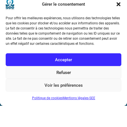
Gérer le consentement
Pour offrir les meilleures expériences, nous utilisons des technologies telles
que les cookies pour stocker et/ou accéder aux informations des appareils.
Le fait de consentir à ces technologies nous permettra de traiter des
données telles que le comportement de navigation ou les ID uniques sur ce
site. Le fait de ne pas consentir ou de retirer son consentement peut avoir
Société de l’Electricité, de l’Electronique et des Technologies
un effet négatif sur certaines caractéristiques et fonctions.
de l’Information et de la Communication
Accepter
17 rue de l’Amiral Hamelin
75116 Paris
Refuser
Métro : « Boissière » Ligne 6 et « Iéna » Ligne 9
Voir les préférences
Téléphone : (+33) 1 56 90 37 17
N° de SIREN : 785 393 232, Code APE : 9412Z TVA intra-
Politique de cookies
Mentions légales-SEE
communautaire : FR44 785 393 232
Bicentenaire des découvertes d’André-
Marie Ampère