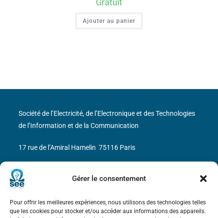
Gratuit
Ajouter au panier
Société de l’Electricité, de l’Electronique et des Technologies
de l’Information et de la Communication
17 rue de l’Amiral Hamelin
75116 Paris
Métro : « Boissière » Ligne 6 et « Iéna » Ligne 9
Gérer le consentement
Téléphone : (+33) 1 56 90 37 17
Pour offrir les meilleures expériences, nous utilisons des technologies telles
que les cookies pour stocker et/ou accéder aux informations des appareils.
N° de SIREN : 785 393 232, Code APE : 9412Z TVA intra-