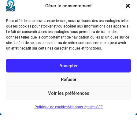
Gérer le consentement
Société de l’Electricité, de l’Electronique et des Technologies
de l’Information et de la Communication
Pour offrir les meilleures expériences, nous utilisons des technologies telles
que les cookies pour stocker et/ou accéder aux informations des appareils.
17 rue de l’Amiral Hamelin
75116 Paris
Le fait de consentir à ces technologies nous permettra de traiter des
données telles que le comportement de navigation ou les ID uniques sur ce
site. Le fait de ne pas consentir ou de retirer son consentement peut avoir
Métro : « Boissière » Ligne 6 et « Iéna » Ligne 9
un effet négatif sur certaines caractéristiques et fonctions.
Téléphone : (+33) 1 56 90 37 17
Accepter
N° de SIREN : 785 393 232, Code APE : 9412Z TVA intra-
Refuser
communautaire : FR44 785 393 232
Bicentenaire des découvertes d’André-
Voir les préférences
Marie Ampère
Politique de cookies
Mentions légales-SEE
Mentions légales