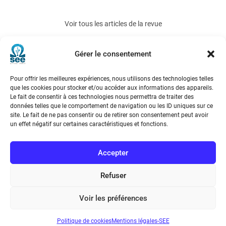
Voir tous les articles de la revue
e-STA 2009-3 CIFA 2008 (3)
Gérer le consentement
Pour offrir les meilleures expériences, nous utilisons des technologies telles
que les cookies pour stocker et/ou accéder aux informations des appareils.
Le fait de consentir à ces technologies nous permettra de traiter des
données telles que le comportement de navigation ou les ID uniques sur ce
site. Le fait de ne pas consentir ou de retirer son consentement peut avoir
un effet négatif sur certaines caractéristiques et fonctions.
Société de l’Electricité, de l’Electronique et des Technologies
de l’Information et de la Communication
Accepter
17 rue de l’Amiral Hamelin
75116 Paris
Refuser
Métro : « Boissière » Ligne 6 et « Iéna » Ligne 9
Voir les préférences
Téléphone : (+33) 1 56 90 37 17
Politique de cookies
Mentions légales-SEE