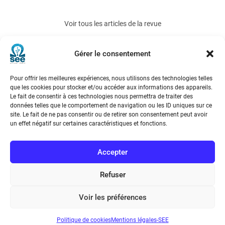
Voir tous les articles de la revue
REE 2019-2
Gérer le consentement
Pour offrir les meilleures expériences, nous utilisons des technologies telles
que les cookies pour stocker et/ou accéder aux informations des appareils.
Le fait de consentir à ces technologies nous permettra de traiter des
données telles que le comportement de navigation ou les ID uniques sur ce
site. Le fait de ne pas consentir ou de retirer son consentement peut avoir
un effet négatif sur certaines caractéristiques et fonctions.
Société de l’Electricité, de l’Electronique et des Technologies
de l’Information et de la Communication
Accepter
17 rue de l’Amiral Hamelin
75116 Paris
Refuser
Métro : « Boissière » Ligne 6 et « Iéna » Ligne 9
Voir les préférences
Téléphone : (+33) 1 56 90 37 17
Politique de cookies
Mentions légales-SEE