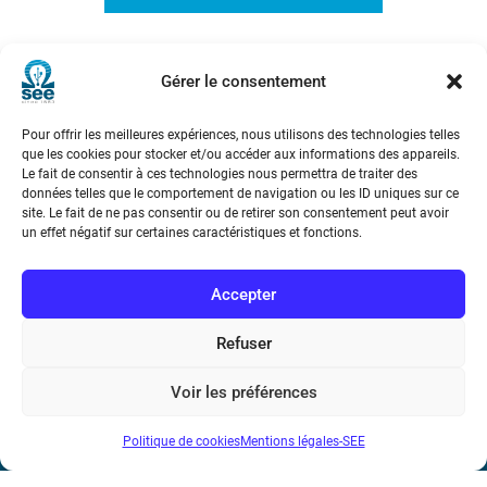
The winning goal : HDTV and the
Gérer le consentement
2006 FIFA World CUPTM
Pour offrir les meilleures expériences, nous utilisons des technologies telles
que les cookies pour stocker et/ou accéder aux informations des appareils.
Le fait de consentir à ces technologies nous permettra de traiter des
données telles que le comportement de navigation ou les ID uniques sur ce
site. Le fait de ne pas consentir ou de retirer son consentement peut avoir
un effet négatif sur certaines caractéristiques et fonctions.
Société de l’Electricité, de l’Electronique et des Technologies
de l’Information et de la Communication
Accepter
17 rue de l’Amiral Hamelin
75116 Paris
Refuser
Métro : « Boissière » Ligne 6 et « Iéna » Ligne 9
Voir les préférences
Téléphone : (+33) 1 56 90 37 17
Politique de cookies
Mentions légales-SEE
N° de SIREN : 785 393 232, Code APE : 9412Z TVA intra-