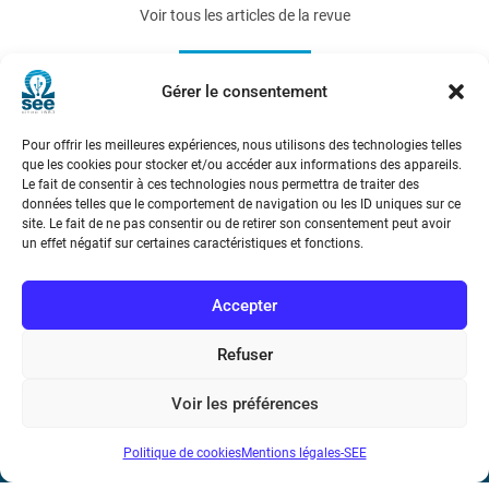
Voir tous les articles de la revue
REE 2016-5
Gérer le consentement
Pour offrir les meilleures expériences, nous utilisons des technologies telles
que les cookies pour stocker et/ou accéder aux informations des appareils.
Le fait de consentir à ces technologies nous permettra de traiter des
données telles que le comportement de navigation ou les ID uniques sur ce
site. Le fait de ne pas consentir ou de retirer son consentement peut avoir
un effet négatif sur certaines caractéristiques et fonctions.
Société de l’Electricité, de l’Electronique et des Technologies
de l’Information et de la Communication
Accepter
17 rue de l’Amiral Hamelin
75116 Paris
Refuser
Métro : « Boissière » Ligne 6 et « Iéna » Ligne 9
Voir les préférences
Téléphone : (+33) 1 56 90 37 17
Politique de cookies
Mentions légales-SEE
N° de SIREN : 785 393 232, Code APE : 9412Z TVA intra-