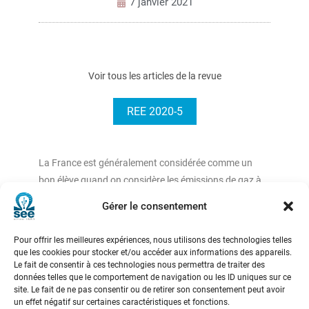
7 janvier 2021
Voir tous les articles de la revue
REE 2020-5
La France est généralement considérée comme un
bon élève quand on considère les émissions de gaz à
effet de serre produites sur son territoire. Mais qu’en
Gérer le consentement
est-il si on prend en compte les émissions associées à
ses importations ? C’est à cette question que répond
Pour offrir les meilleures expériences, nous utilisons des technologies telles
un rapport publié récemment par le Haut conseil pour
que les cookies pour stocker et/ou accéder aux informations des appareils.
Le fait de consentir à ces technologies nous permettra de traiter des
le climat.
données telles que le comportement de navigation ou les ID uniques sur ce
site. Le fait de ne pas consentir ou de retirer son consentement peut avoir
un effet négatif sur certaines caractéristiques et fonctions.