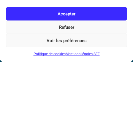
Accepter
Refuser
Société de l’Electricité, de l’Electronique et des Technologies
de l’Information et de la Communication
Voir les préférences
17 rue de l’Amiral Hamelin
75116 Paris
Politique de cookies
Mentions légales-SEE
Métro : « Boissière » Ligne 6 et « Iéna » Ligne 9
Téléphone : (+33) 1 56 90 37 17
N° de SIREN : 785 393 232, Code APE : 9412Z TVA intra-
communautaire : FR44 785 393 232
Bicentenaire des découvertes d’André-
Marie Ampère