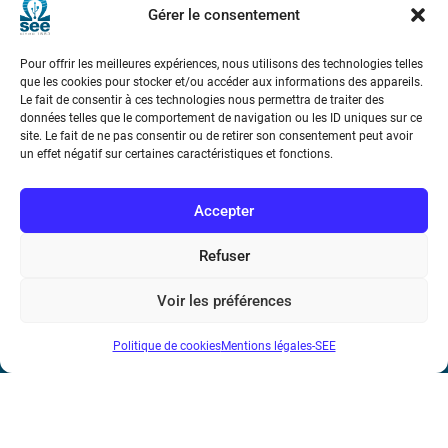
Gérer le consentement
Pour offrir les meilleures expériences, nous utilisons des technologies telles
que les cookies pour stocker et/ou accéder aux informations des appareils.
Le fait de consentir à ces technologies nous permettra de traiter des
données telles que le comportement de navigation ou les ID uniques sur ce
site. Le fait de ne pas consentir ou de retirer son consentement peut avoir
Société de l’Electricité, de l’Electronique et des Technologies
un effet négatif sur certaines caractéristiques et fonctions.
de l’Information et de la Communication
Accepter
17 rue de l’Amiral Hamelin
75116 Paris
Refuser
Métro : « Boissière » Ligne 6 et « Iéna » Ligne 9
Voir les préférences
Téléphone : (+33) 1 56 90 37 17
N° de SIREN : 785 393 232, Code APE : 9412Z TVA intra-
Politique de cookies
Mentions légales-SEE
communautaire : FR44 785 393 232
Bicentenaire des découvertes d’André-
Marie Ampère