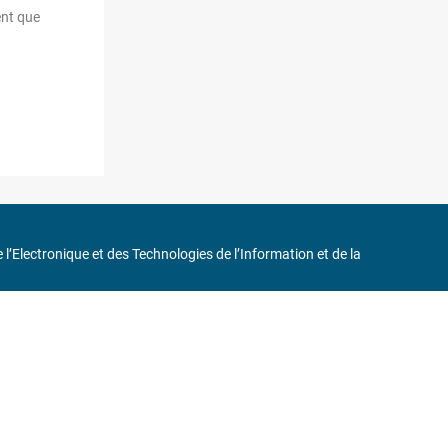
ent que
de l’Electronique et des Technologies de l’Information et de la
in
75116 Paris
ne 6 et « Iéna » Ligne 9
0 37 17