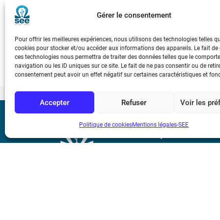
que fait peser l’agression militaire russe envers l’Ukraine, et en
Gérer le consentement
l’énergie est un bien essentiel qui doit être à la fois fiable, abord
Pour offrir les meilleures expériences, nous utilisons des technologies telles q
cookies pour stocker et/ou accéder aux informations des appareils. Le fait de
ces technologies nous permettra de traiter des données telles que le compor
navigation ou les ID uniques sur ce site. Le fait de ne pas consentir ou de retir
consentement peut avoir un effet négatif sur certaines caractéristiques et fon
Accepter
Refuser
Voir les pr
Bicentenaire des
Politique de cookies
Mentions légales-SEE
Ampère
Mentions légale