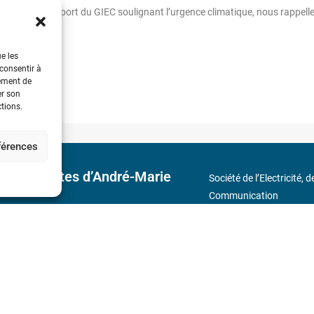
fin le dernier rapport du GIEC soulignant l’urgence climatique, nous rappell
able et durable.
ue les
 consentir à
tement de
er son
ctions.
éférences
 découvertes d’André-Marie
Société de l’Electricité, 
Communication
17 rue de l’Amiral Hamel
s
Métro : « Boissière » Lig
Téléphone : (+33) 1 56 9