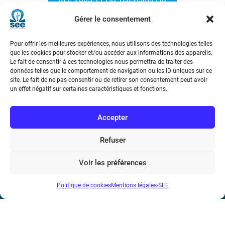
Gérer le consentement
Pour offrir les meilleures expériences, nous utilisons des technologies telles
que les cookies pour stocker et/ou accéder aux informations des appareils.
Le fait de consentir à ces technologies nous permettra de traiter des
données telles que le comportement de navigation ou les ID uniques sur ce
site. Le fait de ne pas consentir ou de retirer son consentement peut avoir
Société de l’Electricité, de l’Electronique et des Technologies
un effet négatif sur certaines caractéristiques et fonctions.
de l’Information et de la Communication
Accepter
17 rue de l’Amiral Hamelin
75116 Paris
Refuser
Métro : « Boissière » Ligne 6 et « Iéna » Ligne 9
Voir les préférences
Téléphone : (+33) 1 56 90 37 17
Politique de cookies
Mentions légales-SEE
N° de SIREN : 785 393 232, Code APE : 9412Z TVA intra-
communautaire : FR44 785 393 232