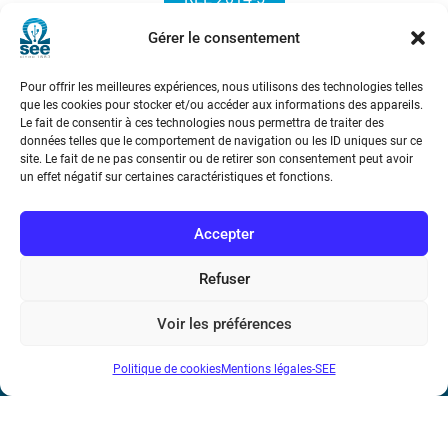
Gérer le consentement
Pour offrir les meilleures expériences, nous utilisons des technologies telles
que les cookies pour stocker et/ou accéder aux informations des appareils.
Le fait de consentir à ces technologies nous permettra de traiter des
données telles que le comportement de navigation ou les ID uniques sur ce
site. Le fait de ne pas consentir ou de retirer son consentement peut avoir
Société de l’Electricité, de l’Electronique et des Technologies
un effet négatif sur certaines caractéristiques et fonctions.
de l’Information et de la Communication
Accepter
17 rue de l’Amiral Hamelin
75116 Paris
Refuser
Métro : « Boissière » Ligne 6 et « Iéna » Ligne 9
Voir les préférences
Téléphone : (+33) 1 56 90 37 17
Politique de cookies
Mentions légales-SEE
N° de SIREN : 785 393 232, Code APE : 9412Z TVA intra-
communautaire : FR44 785 393 232