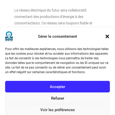
Le réseau électrique du futur sera collaboratif,
connectant des productions d’énergie à des
consom’acteurs. Ce réseau sera toujours fiable et
sécurisé, mais il sera également encore plus efficace et
flexible, permettant de répondre aux multi-incertitudes
Gérer le consentement
liées aux renouvelables, aux aléas climatiques, et aux
nouveaux comportements des consommateurs
Pour offrir les meilleures expériences, nous utilisons des technologies telles
que les cookies pour stocker et/ou accéder aux informations des appareils.
(véhicule électrique, réindustrialisation, efficacité
Le fait de consentir à ces technologies nous permettra de traiter des
énergétique, …). La solution sera digitale, supportée
données telles que le comportement de navigation ou les ID uniques sur ce
site. Le fait de ne pas consentir ou de retirer son consentement peut avoir
par des appareillages toujours plus intelligents et
un effet négatif sur certaines caractéristiques et fonctions.
conçus au sein d’une économie circulaire et
respectueuse de l’environnement.
Accepter
Refuser
Voir les préférences