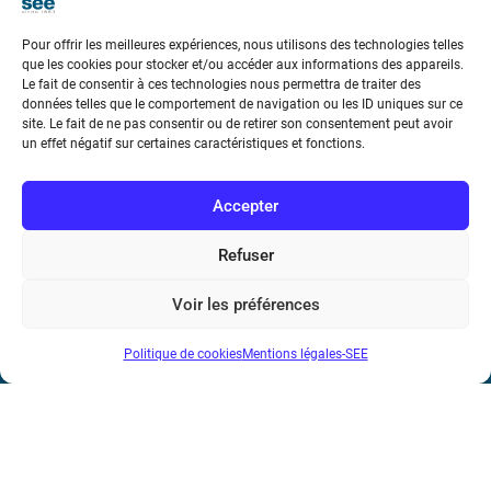
Pour offrir les meilleures expériences, nous utilisons des technologies telles
que les cookies pour stocker et/ou accéder aux informations des appareils.
Le fait de consentir à ces technologies nous permettra de traiter des
données telles que le comportement de navigation ou les ID uniques sur ce
Société de l’Electricité, de l’Electronique et des Technologies
site. Le fait de ne pas consentir ou de retirer son consentement peut avoir
un effet négatif sur certaines caractéristiques et fonctions.
de l’Information et de la Communication
17 rue de l’Amiral Hamelin
75116 Paris
Accepter
Métro : « Boissière » Ligne 6 et « Iéna » Ligne 9
Refuser
Téléphone : (+33) 1 56 90 37 17
Voir les préférences
N° de SIREN : 785 393 232, Code APE : 9412Z TVA intra-
Politique de cookies
Mentions légales-SEE
communautaire : FR44 785 393 232
Bicentenaire des découvertes d’André-
Marie Ampère