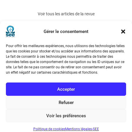
Voir tous les articles de la revue
REE 2014-5
Gérer le consentement
Pour offrir les meilleures expériences, nous utilisons des technologies telles
que les cookies pour stocker et/ou accéder aux informations des appareils.
Le fait de consentir à ces technologies nous permettra de traiter des
données telles que le comportement de navigation ou les ID uniques sur ce
site. Le fait de ne pas consentir ou de retirer son consentement peut avoir
un effet négatif sur certaines caractéristiques et fonctions.
Société de l’Electricité, de l’Electronique et des Technologies
de l’Information et de la Communication
Accepter
17 rue de l’Amiral Hamelin
75116 Paris
Refuser
Métro : « Boissière » Ligne 6 et « Iéna » Ligne 9
Voir les préférences
Téléphone : (+33) 1 56 90 37 17
Politique de cookies
Mentions légales-SEE