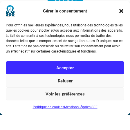
Gérer le consentement
Pour offrir les meilleures expériences, nous utilisons des technologies telles
que les cookies pour stocker et/ou accéder aux informations des appareils.
Le fait de consentir à ces technologies nous permettra de traiter des
données telles que le comportement de navigation ou les ID uniques sur ce
site. Le fait de ne pas consentir ou de retirer son consentement peut avoir
Société de l’Electricité, de l’Electronique et des Technologies
un effet négatif sur certaines caractéristiques et fonctions.
de l’Information et de la Communication
Accepter
17 rue de l’Amiral Hamelin
75116 Paris
Refuser
Métro : « Boissière » Ligne 6 et « Iéna » Ligne 9
Voir les préférences
Téléphone : (+33) 1 56 90 37 17
Politique de cookies
Mentions légales-SEE
N° de SIREN : 785 393 232, Code APE : 9412Z TVA intra-
communautaire : FR44 785 393 232