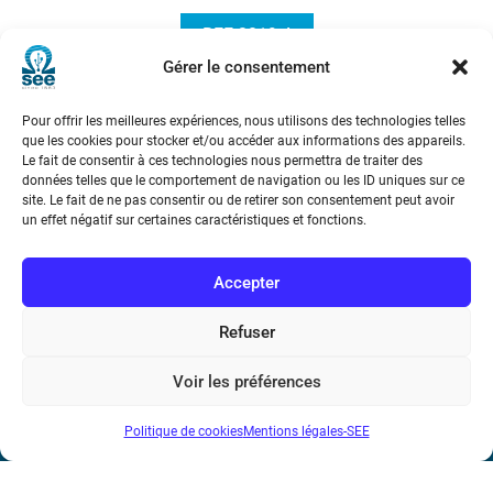
REE 2019-4
Gérer le consentement
Pour offrir les meilleures expériences, nous utilisons des technologies telles
que les cookies pour stocker et/ou accéder aux informations des appareils.
Le fait de consentir à ces technologies nous permettra de traiter des
données telles que le comportement de navigation ou les ID uniques sur ce
site. Le fait de ne pas consentir ou de retirer son consentement peut avoir
un effet négatif sur certaines caractéristiques et fonctions.
Société de l’Electricité, de l’Electronique et des Technologies
de l’Information et de la Communication
Accepter
17 rue de l’Amiral Hamelin
75116 Paris
Refuser
Métro : « Boissière » Ligne 6 et « Iéna » Ligne 9
Voir les préférences
Téléphone : (+33) 1 56 90 37 17
Politique de cookies
Mentions légales-SEE
N° de SIREN : 785 393 232, Code APE : 9412Z TVA intra-
communautaire : FR44 785 393 232