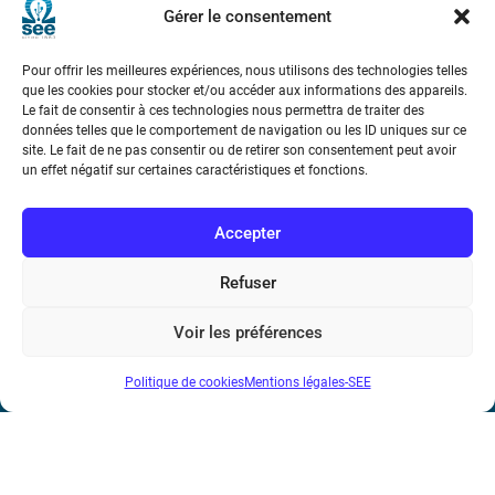
Gérer le consentement
Pour offrir les meilleures expériences, nous utilisons des technologies telles
que les cookies pour stocker et/ou accéder aux informations des appareils.
Le fait de consentir à ces technologies nous permettra de traiter des
données telles que le comportement de navigation ou les ID uniques sur ce
site. Le fait de ne pas consentir ou de retirer son consentement peut avoir
Société de l’Electricité, de l’Electronique et des Technologies
un effet négatif sur certaines caractéristiques et fonctions.
de l’Information et de la Communication
Accepter
17 rue de l’Amiral Hamelin
75116 Paris
Refuser
Métro : « Boissière » Ligne 6 et « Iéna » Ligne 9
Voir les préférences
Téléphone : (+33) 1 56 90 37 17
N° de SIREN : 785 393 232, Code APE : 9412Z TVA intra-
Politique de cookies
Mentions légales-SEE
communautaire : FR44 785 393 232
Bicentenaire des découvertes d’André-
Marie Ampère