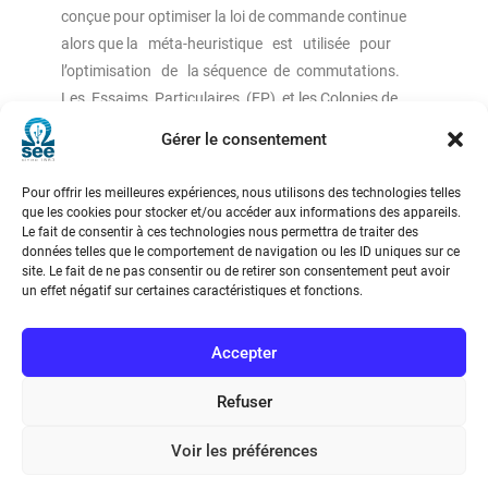
conçue pour optimiser la loi de commande continue
alors que la méta-heuristique est utilisée pour
l’optimisation de la séquence de commutations.
Les Essaims Particulaires (EP) et les Colonies de
Fourmis (CF) sont utilisés pour l’optimisation des
Gérer le consentement
instants de commutation en minimisant une
fonction de performance, dépendant de ces instants,
Pour offrir les meilleures expériences, nous utilisons des technologies telles
dans un horizon fini.
que les cookies pour stocker et/ou accéder aux informations des appareils.
Le fait de consentir à ces technologies nous permettra de traiter des
La comparaison entre l’Optimisation par
données telles que le comportement de navigation ou les ID uniques sur ce
Essaims Particulaires (OEP) et l’Optimisation par
site. Le fait de ne pas consentir ou de retirer son consentement peut avoir
Colonies de Fourmis (OCF) est étudiée, à travers un
un effet négatif sur certaines caractéristiques et fonctions.
exemple numérique, en termes de vitesse de
convergence et d’efficacité à l’obtention
Accepter
d’une solution optimale globale.
Refuser
Voir les préférences