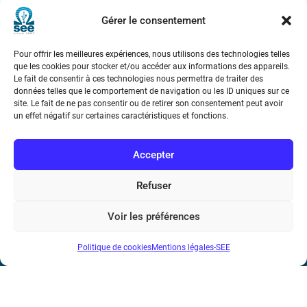
cancers.
Gérer le consentement
Elles ont suscité un effort de recherche
considérable. C’est surtout la téléphonie mobile qui a
Pour offrir les meilleures expériences, nous utilisons des technologies telles
que les cookies pour stocker et/ou accéder aux informations des appareils.
engendré ce questionnement du fait de sa diffusion
Le fait de consentir à ces technologies nous permettra de traiter des
(près de cinq milliards d’utilisateurs dans le monde,
données telles que le comportement de navigation ou les ID uniques sur ce
soit environ 73 % de la population), et du
site. Le fait de ne pas consentir ou de retirer son consentement peut avoir
un effet négatif sur certaines caractéristiques et fonctions.
positionnement de l’appareil contre la tête durant les
communications.
Accepter
Refuser
Voir les préférences
Politique de cookies
Mentions légales-SEE
Société de l’Electricité, de l’Electronique et des Technologies
de l’Information et de la Communication
17 rue de l’Amiral Hamelin
75116 Paris