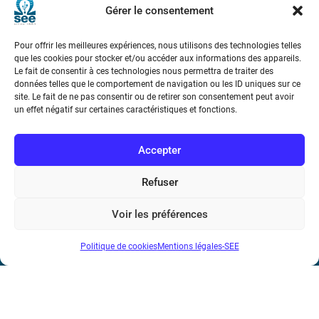
Gérer le consentement
Pour offrir les meilleures expériences, nous utilisons des technologies telles
que les cookies pour stocker et/ou accéder aux informations des appareils.
Le fait de consentir à ces technologies nous permettra de traiter des
données telles que le comportement de navigation ou les ID uniques sur ce
site. Le fait de ne pas consentir ou de retirer son consentement peut avoir
Société de l’Electricité, de l’Electronique et des Technologies
un effet négatif sur certaines caractéristiques et fonctions.
de l’Information et de la Communication
Accepter
17 rue de l’Amiral Hamelin
75116 Paris
Refuser
Métro : « Boissière » Ligne 6 et « Iéna » Ligne 9
Voir les préférences
Téléphone : (+33) 1 56 90 37 17
N° de SIREN : 785 393 232, Code APE : 9412Z TVA intra-
Politique de cookies
Mentions légales-SEE
communautaire : FR44 785 393 232
Bicentenaire des découvertes d’André-
Marie Ampère